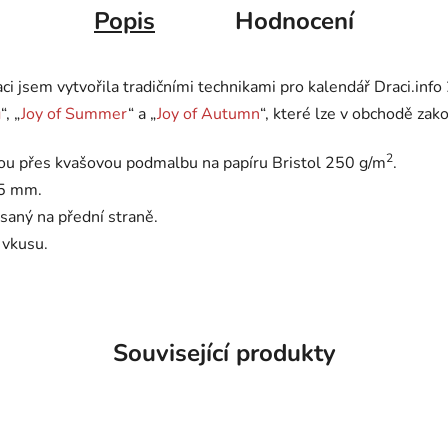
Popis
Hodnocení
raci jsem vytvořila tradičními technikami pro kalendář Draci.inf
g
“, „
Joy of Summer
“ a „
Joy of Autumn
“, které lze v obchodě zak
2
kou přes kvašovou podmalbu na papíru Bristol 250 g/m
.
15 mm.
saný na přední straně.
 vkusu.
Související produkty