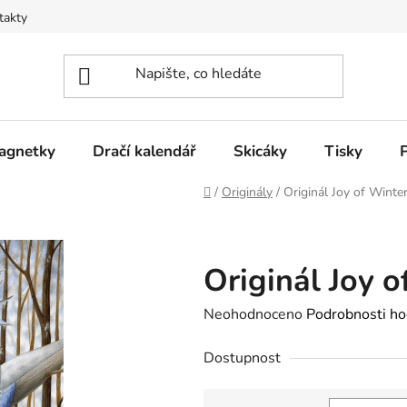
takty
agnetky
Dračí kalendář
Skicáky
Tisky
Domů
/
Originály
/
Originál Joy of Winte
Originál Joy o
Průměrné
Neohodnoceno
Podrobnosti ho
hodnocení
Dostupnost
produktu
je