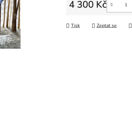
0,0
4 300 Kč
z
Měrná cena:
5
hvězdiček.
Tisk
Zeptat se