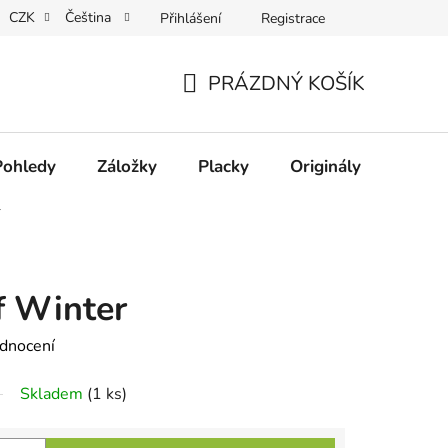
CZK
Čeština
Přihlášení
Registrace
PRÁZDNÝ KOŠÍK
NÁKUPNÍ
KOŠÍK
Pohledy
Záložky
Placky
Originály
🔥 Vý
r
f Winter
dnocení
Skladem
(1 ks)