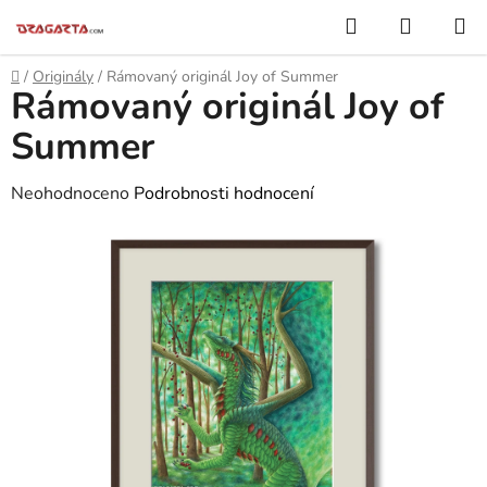
Přejít
Hledat
NÁKUP
na
KOŠÍK
obsah
Domů
/
Originály
/
Rámovaný originál Joy of Summer
Rámovaný originál Joy of
Summer
Průměrné
Neohodnoceno
Podrobnosti hodnocení
hodnocení
produktu
je
0,0
z
5
hvězdiček.