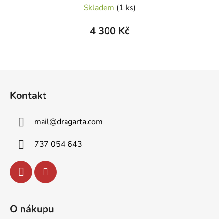
Skladem
(1 ks)
4 300 Kč
Z
á
Kontakt
p
a
mail
@
dragarta.com
t
í
737 054 643
O nákupu