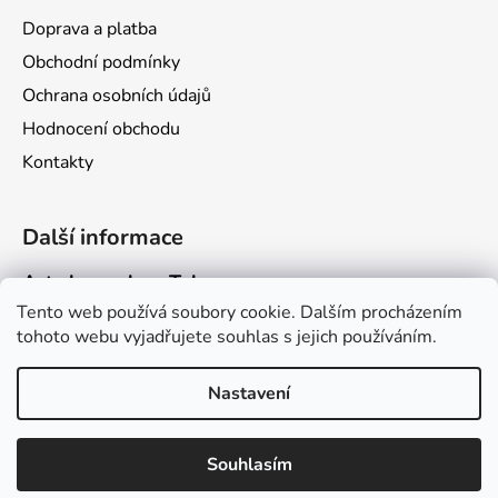
Doprava a platba
Obchodní podmínky
Ochrana osobních údajů
Hodnocení obchodu
Kontakty
Další informace
Art channel na Telegramu
Tento web používá soubory cookie. Dalším procházením
Stránka Dračího kalendáře
tohoto webu vyjadřujete souhlas s jejich používáním.
Stránka Dragarta.com
Nastavení
Vytvořil Shoptet
Souhlasím
Copyright 2026
Obchod Dragarta.com
. Všechna práva
vyhrazena.