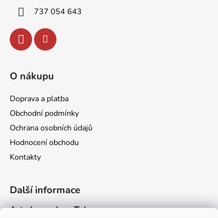
v
í
k
737 054 643
y
v
ý
p
i
O nákupu
s
u
Doprava a platba
Obchodní podmínky
Ochrana osobních údajů
Hodnocení obchodu
Kontakty
Další informace
Art channel na Telegramu