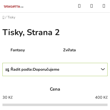
Přejít
Hledat
NÁKUP
na
KOŠÍK
obsah
Domů
/
Tisky
Tisky
, Strana 2
Fantasy
Zvířata
Ř
Řadit podle:
Doporučujeme
a
z
e
Cena
n
í
30
Kč
400
Kč
p