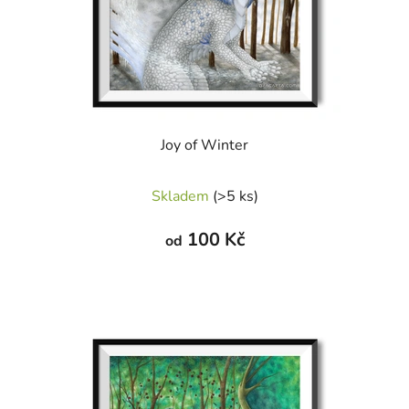
o
d
u
k
t
ů
Joy of Winter
Skladem
(>5 ks)
100 Kč
od