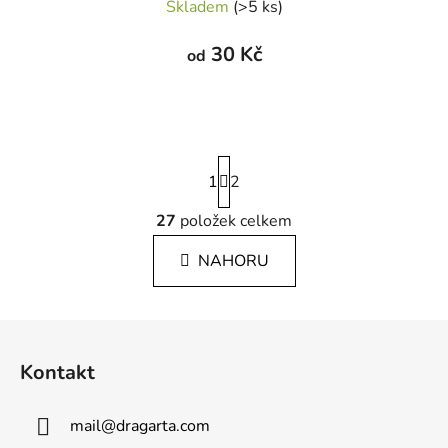
Skladem
(>5 ks)
30 Kč
od
S
1
t
2
r
á
27
položek celkem
O
n
v
k
NAHORU
l
o
á
v
á
d
Z
n
a
á
í
c
Kontakt
p
í
p
a
mail
@
dragarta.com
r
t