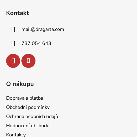
Z
á
Kontakt
p
a
mail
@
dragarta.com
t
í
737 054 643
O nákupu
Doprava a platba
Obchodní podmínky
Ochrana osobních údajů
Hodnocení obchodu
Kontakty