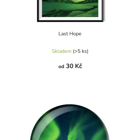
Last Hope
Průměrné
Skladem
(>5 ks)
hodnocení
produktu
30 Kč
od
je
5,0
z
5
hvězdiček.