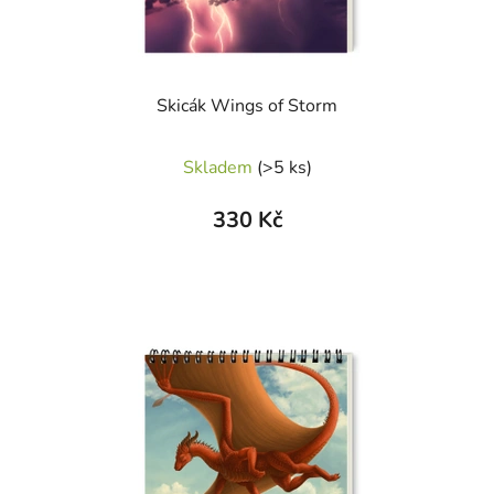
Skicák Wings of Storm
Průměrné
Skladem
(>5 ks)
hodnocení
produktu
330 Kč
je
5,0
z
5
hvězdiček.