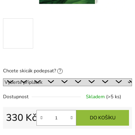
Chcete skicák podepsat?
?
Dostupnost
Skladem
(>5 ks)
330 Kč
DO KOŠÍKU
Měrná cena: