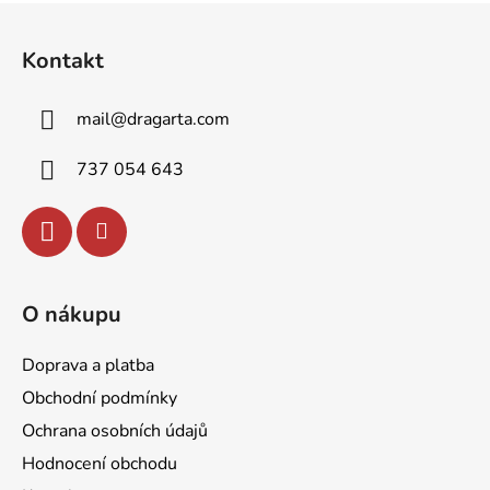
Z
á
Kontakt
p
a
mail
@
dragarta.com
t
í
737 054 643
O nákupu
Doprava a platba
Obchodní podmínky
Ochrana osobních údajů
Hodnocení obchodu