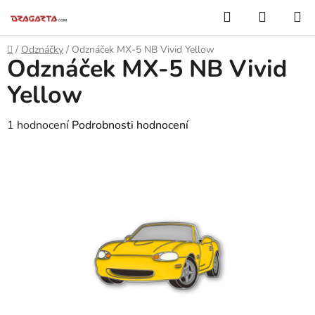
Přejít
Hledat
NÁKUP
na
KOŠÍK
obsah
Domů
/
Odznáčky
/
Odznáček MX-5 NB Vivid Yellow
Odznáček MX-5 NB Vivid
Yellow
Průměrné
1 hodnocení
Podrobnosti hodnocení
hodnocení
produktu
je
5,0
z
5
hvězdiček.