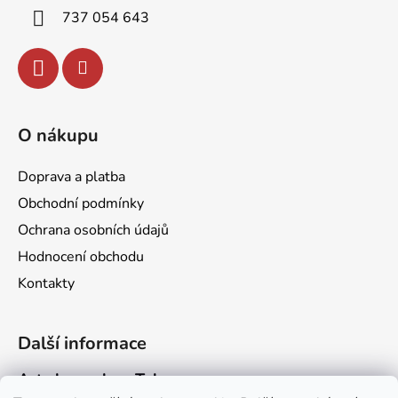
í
737 054 643
O nákupu
Doprava a platba
Obchodní podmínky
Ochrana osobních údajů
Hodnocení obchodu
Kontakty
Další informace
Art channel na Telegramu