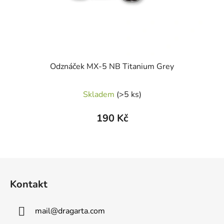
Odznáček MX-5 NB Titanium Grey
Skladem
(>5 ks)
190 Kč
Z
á
Kontakt
p
a
mail
@
dragarta.com
t