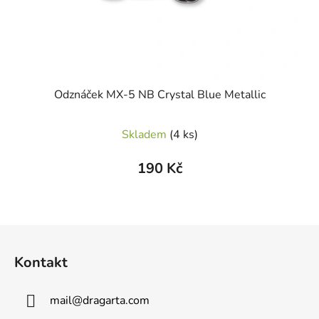
Odznáček MX-5 NB Crystal Blue Metallic
Skladem
(4 ks)
190 Kč
Z
á
Kontakt
p
a
mail
@
dragarta.com
t