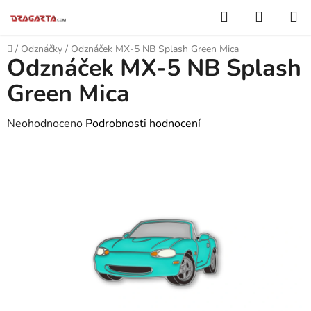
Přejít
Hledat
NÁKUP
na
KOŠÍK
obsah
Domů
/
Odznáčky
/
Odznáček MX-5 NB Splash Green Mica
Odznáček MX-5 NB Splash
Green Mica
Průměrné
Neohodnoceno
Podrobnosti hodnocení
hodnocení
produktu
je
0,0
z
5
hvězdiček.