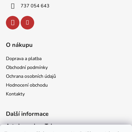
í
737 054 643
O nákupu
Doprava a platba
Obchodní podmínky
Ochrana osobních údajů
Hodnocení obchodu
Kontakty
Další informace
Art channel na Telegramu