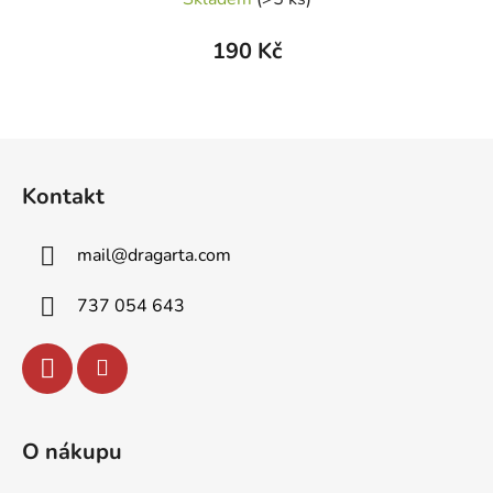
190 Kč
Z
á
Kontakt
p
a
mail
@
dragarta.com
t
í
737 054 643
O nákupu