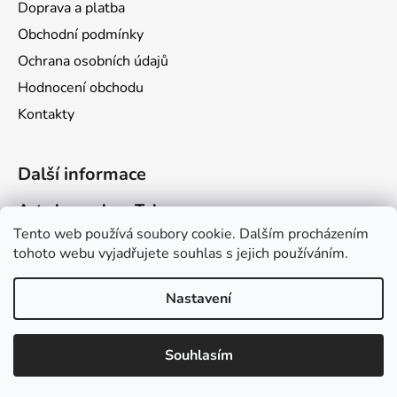
Doprava a platba
Obchodní podmínky
Ochrana osobních údajů
Hodnocení obchodu
Kontakty
Další informace
Art channel na Telegramu
Tento web používá soubory cookie. Dalším procházením
Stránka Dračího kalendáře
tohoto webu vyjadřujete souhlas s jejich používáním.
Stránka Dragarta.com
Nastavení
Vytvořil Shoptet
Souhlasím
Copyright 2026
Obchod Dragarta.com
. Všechna práva
vyhrazena.