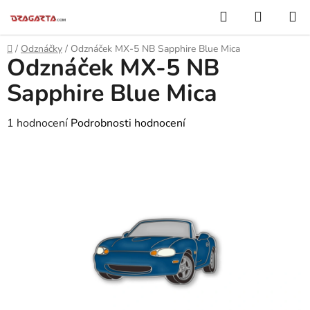
Přejít
Hledat
NÁKUP
na
KOŠÍK
obsah
Domů
/
Odznáčky
/
Odznáček MX-5 NB Sapphire Blue Mica
Odznáček MX-5 NB
Sapphire Blue Mica
Průměrné
1 hodnocení
Podrobnosti hodnocení
hodnocení
produktu
je
5,0
z
5
hvězdiček.