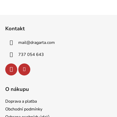
Z
á
Kontakt
p
a
mail
@
dragarta.com
t
í
737 054 643
O nákupu
Doprava a platba
Obchodní podmínky