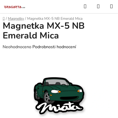
Přejít
Hledat
NÁKUP
na
KOŠÍK
obsah
Domů
/
Magnetky
/
Magnetka MX-5 NB Emerald Mica
Magnetka MX-5 NB
Emerald Mica
Průměrné
Neohodnoceno
Podrobnosti hodnocení
hodnocení
produktu
je
0,0
z
5
hvězdiček.