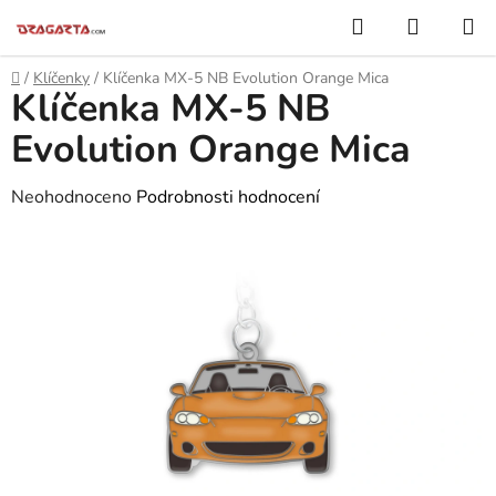
Přejít
Hledat
NÁKUP
na
KOŠÍK
obsah
Domů
/
Klíčenky
/
Klíčenka MX-5 NB Evolution Orange Mica
Klíčenka MX-5 NB
Evolution Orange Mica
Průměrné
Neohodnoceno
Podrobnosti hodnocení
hodnocení
produktu
je
0,0
z
5
hvězdiček.