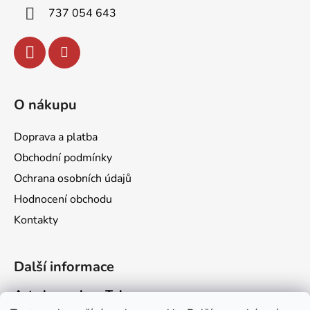
í
737 054 643
O nákupu
Doprava a platba
Obchodní podmínky
Ochrana osobních údajů
Hodnocení obchodu
Kontakty
Další informace
Art channel na Telegramu