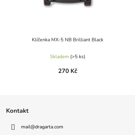
Klíčenka MX-5 NB Brilliant Black
Skladem
(>5 ks)
270 Kč
Z
á
Kontakt
p
a
mail
@
dragarta.com
t