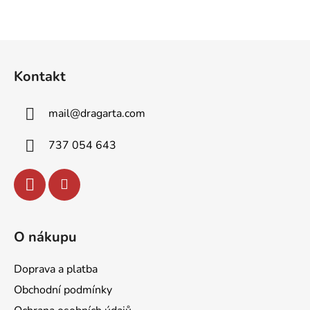
Z
á
Kontakt
p
a
mail
@
dragarta.com
t
í
737 054 643
O nákupu
Doprava a platba
Obchodní podmínky