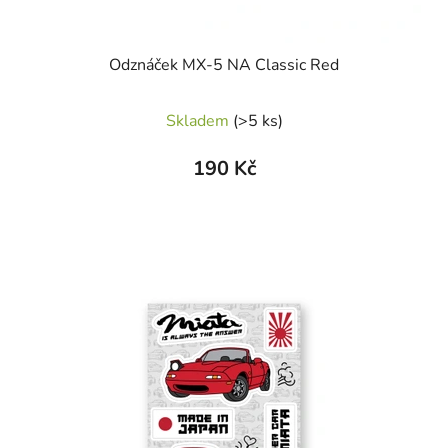
Odznáček MX-5 NA Classic Red
Průměrné
Skladem
(>5 ks)
hodnocení
produktu
190 Kč
je
5,0
z
5
hvězdiček.