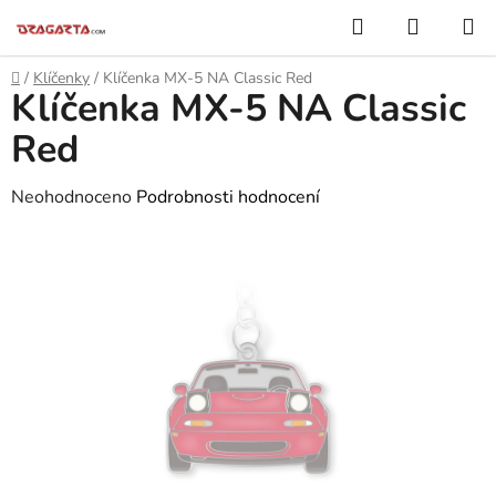
Přejít
Hledat
NÁKUP
na
KOŠÍK
obsah
Domů
/
Klíčenky
/
Klíčenka MX-5 NA Classic Red
Klíčenka MX-5 NA Classic
Red
Průměrné
Neohodnoceno
Podrobnosti hodnocení
hodnocení
produktu
je
0,0
z
5
hvězdiček.