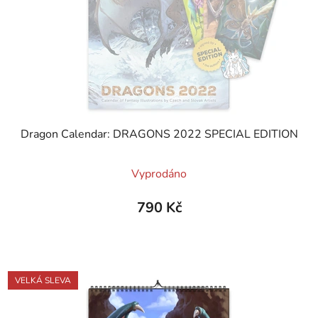
Dragon Calendar: DRAGONS 2022 SPECIAL EDITION
Průměrné
Vyprodáno
hodnocení
produktu
790 Kč
je
5,0
z
5
VELKÁ SLEVA
hvězdiček.