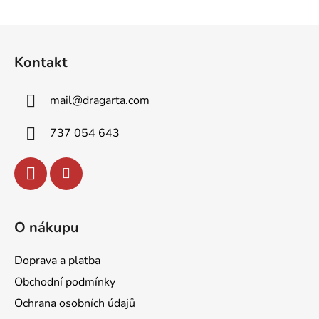
Z
á
Kontakt
p
a
mail
@
dragarta.com
t
í
737 054 643
O nákupu
Doprava a platba
Obchodní podmínky
Ochrana osobních údajů