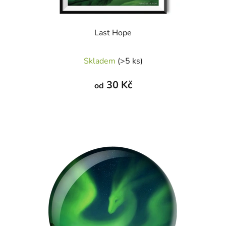
Last Hope
Průměrné
Skladem
(>5 ks)
hodnocení
produktu
30 Kč
od
je
5,0
z
5
hvězdiček.