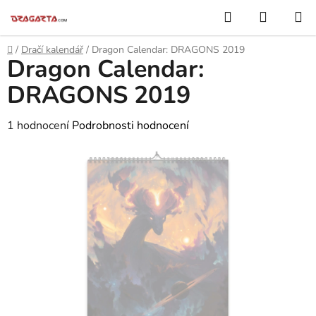
Přejít
Hledat
NÁKUP
na
KOŠÍK
obsah
Domů
/
Dračí kalendář
/
Dragon Calendar: DRAGONS 2019
Dragon Calendar:
DRAGONS 2019
Průměrné
1 hodnocení
Podrobnosti hodnocení
hodnocení
produktu
je
5,0
z
5
hvězdiček.